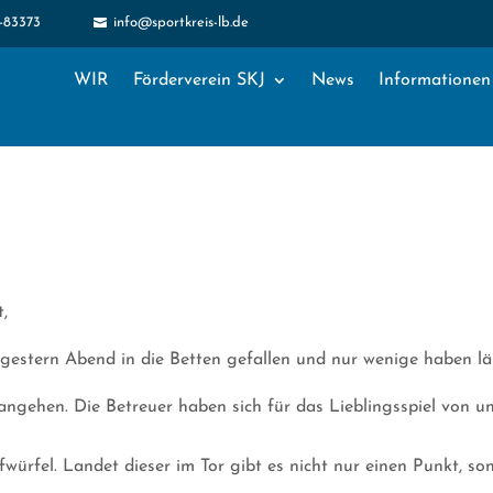
1-83373
info@sportkreis-lb.de

WIR
Förderverein SKJ
News
Informationen
,
d gestern Abend in die Betten gefallen und nur wenige haben l
ngehen. Die Betreuer haben sich für das Lieblingsspiel von u
ürfel. Landet dieser im Tor gibt es nicht nur einen Punkt, son