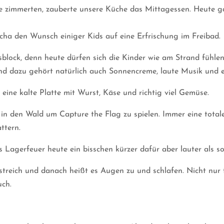
ge zimmerten, zauberte unsere Küche das Mittagessen. Heute g
cha den Wunsch einiger Kids auf eine Erfrischung im Freibad.
ock, denn heute dürfen sich die Kinder wie am Strand fühlen.
d dazu gehört natürlich auch Sonnencreme, laute Musik und e
ne kalte Platte mit Wurst, Käse und richtig viel Gemüse.
in den Wald um Capture the Flag zu spielen. Immer eine total
ttern.
s Lagerfeuer heute ein bisschen kürzer dafür aber lauter als so
treich und danach heißt es Augen zu und schlafen. Nicht nur fü
uch.