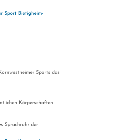
r Sport Bietigheim-
t
 Kornwestheimer Sports das
ntlichen Körperschaften
hes Sprachrohr der