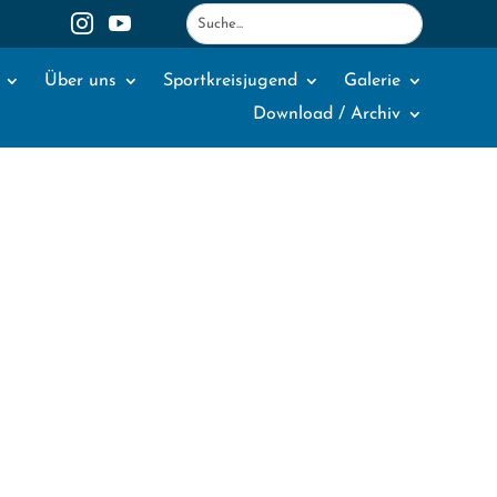
1
2


Über uns
Sportkreisjugend
Galerie
Download / Archiv