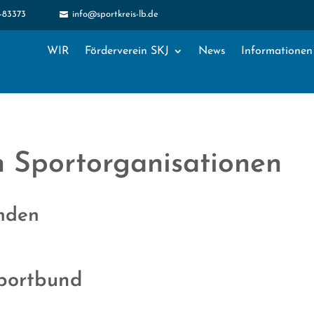
1-83373
info@sportkreis-lb.de

WIR
Förderverein SKJ
News
Informationen
n Sportorganisationen
nden
portbund