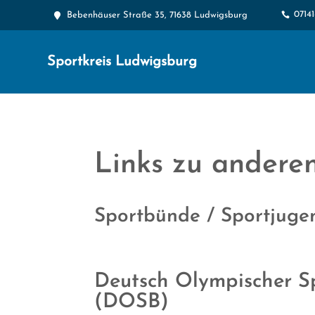
0714

Bebenhäuser Straße 35, 71638 Ludwigsburg

Sportkreis Ludwigsburg
Links zu andere
Sportbünde / Sportjuge
Deutsch Olympischer S
(DOSB)