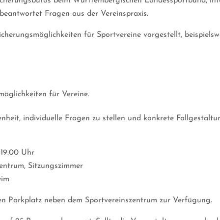
icherungsbüros beim Württembergischen Landessportbund, info
eantwortet Fragen aus der Vereinspraxis.
herungsmöglichkeiten für Sportvereine vorgestellt, beispielsw
öglichkeiten für Vereine.
heit, individuelle Fragen zu stellen und konkrete Fallgestalt
19:00 Uhr
entrum, Sitzungszimmer
eim
en Parkplatz neben dem Sportvereinszentrum zur Verfügung.