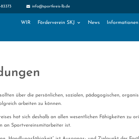
1-83373
info@sportkreis-lb.de

WIR
Förderverein SKJ
News
Informationen
ldungen
ollten über die persönlichen, sozialen, pädagogischen, organi
olgreich arbeiten zu können.
eises hat sich deshalb an allen wesentlichen Fähigkeiten zu ori
 an Sportvereinsmitarbeiter ist.
e „Handlungsfähigkeit“ ist Ausgangs- und Zielpunkt der Fortb