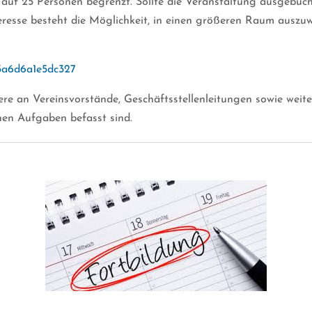
auf 25 Personen begrenzt. Sollte die Veranstaltung ausgebucht
eresse besteht die Möglichkeit, in einen größeren Raum auszuw
83a6d6a1e5dc327
ere an Vereinsvorstände, Geschäftsstellenleitungen sowie weite
hen Aufgaben befasst sind.