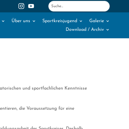
1
2


Über uns
Sportkreisjugend
Galerie
Download / Archiv
satorischen und sportfachlichen Kenntnisse
entieren, die Voraussetzung für eine
ildungsarbeit des Sportkreises. Deshalb