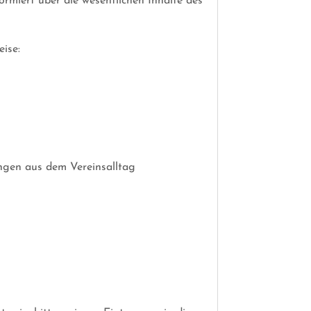
rmiert über die wesentlichen Inhalte des
eise:
ungen aus dem Vereinsalltag