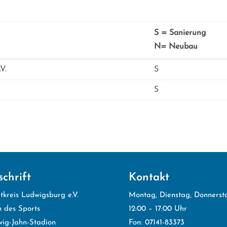
S = Sanierung
N= Neubau
S = Sanierung
V.
S
N= Neubau
S
chrift
Kontakt
tkreis Ludwigsburg e.V.
Montag, Dienstag, Donnerst
 des Sports
12:00 – 17:00 Uhr
ig-Jahn-Stadion
Fon: 07141-83373