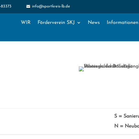
1-83373
info@sportkreis-lb.de

WIR
Förderverein SKJ
News
Informationen
S = Sanier
N = Neub