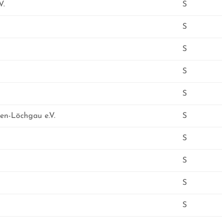
S = Sanier
V.
S
N = Neub
S
S
S
S
en-Löchgau e.V.
S
S
S
S
S