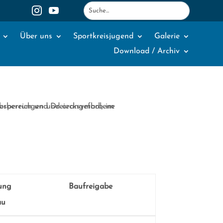
1
2


Über uns
Sportkreisjugend
Galerie
Download / Archiv
ung
Baufreigabe
au