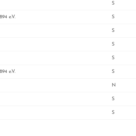
S
94 e.V.
S
S
S
S
94 e.V.
S
N
S
S