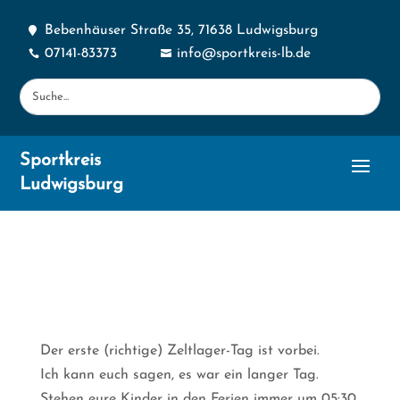
Bebenhäuser Straße 35, 71638 Ludwigsburg

07141-83373
info@sportkreis-lb.de


Sportkreis
Ludwigsburg
Der erste (richtige) Zeltlager-Tag ist vorbei.
Ich kann euch sagen, es war ein langer Tag.
Stehen eure Kinder in den Ferien immer um 05:30