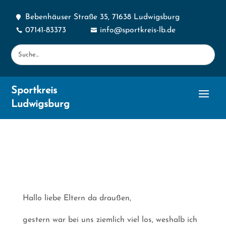
Bebenhäuser Straße 35, 71638 Ludwigsburg

07141-83373
info@sportkreis-lb.de


Sportkreis
Ludwigsburg
Hallo liebe Eltern da draußen,
gestern war bei uns ziemlich viel los, weshalb ich